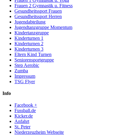
Frauen 1 Gymnastik u. Yoga
Frauen 2 Gymnastik u. Fitness
Gesundheitssport Frauen
Gesundheitssport Herren
Jugendabteilung
Jugendtanzgruppe Momentum
Kindertanzgruppe
Kinderturnen 1
Kinderturnen 2
Kinderturnen 3
Eltern Kind Turnen
Seniorensportgruppe
Step Aerobic
Zumba
Impressum
TSG Flyer
Info
Facebook +
Fussball.de
Kicker.de
Anfahrt
St. Peter
Niederzeuzheim Webseite