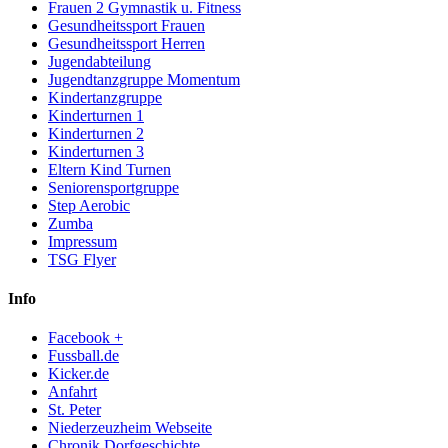
Frauen 2 Gymnastik u. Fitness
Gesundheitssport Frauen
Gesundheitssport Herren
Jugendabteilung
Jugendtanzgruppe Momentum
Kindertanzgruppe
Kinderturnen 1
Kinderturnen 2
Kinderturnen 3
Eltern Kind Turnen
Seniorensportgruppe
Step Aerobic
Zumba
Impressum
TSG Flyer
Info
Facebook +
Fussball.de
Kicker.de
Anfahrt
St. Peter
Niederzeuzheim Webseite
Chronik Dorfgeschichte