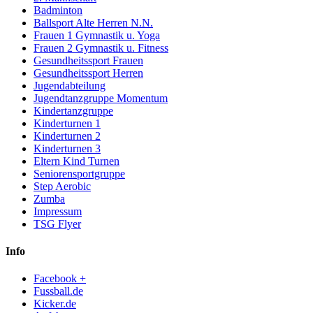
Badminton
Ballsport Alte Herren N.N.
Frauen 1 Gymnastik u. Yoga
Frauen 2 Gymnastik u. Fitness
Gesundheitssport Frauen
Gesundheitssport Herren
Jugendabteilung
Jugendtanzgruppe Momentum
Kindertanzgruppe
Kinderturnen 1
Kinderturnen 2
Kinderturnen 3
Eltern Kind Turnen
Seniorensportgruppe
Step Aerobic
Zumba
Impressum
TSG Flyer
Info
Facebook +
Fussball.de
Kicker.de