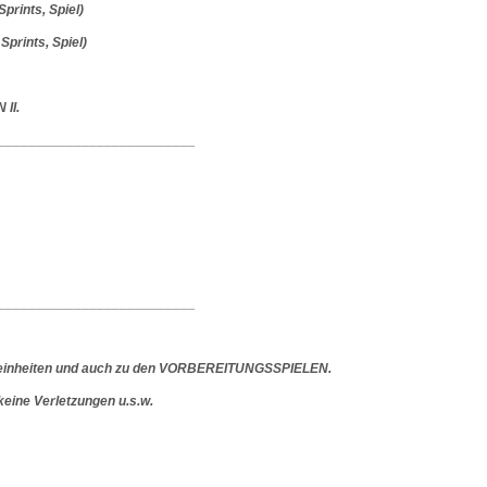
prints, Spiel)
prints, Spiel)
 II.
__________________________
__________________________
Laufeinheiten und auch zu den VORBEREITUNGSSPIELEN.
keine Verletzungen u.s.w.