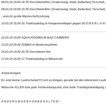
06.03.19 19.00 18.TE Dorchheim/Hm ( Erwärmung, Stabi, Ballarbeit,Torschuß, S
08.03.19 19.00 19.TE Dorchheim/Nm ( Erwärmung, Stabi, Ballarbeit, Torschuß, S
...anschl. große Mannschaftssitzung
10.03.19 15.00 16. Punktspieltag in Hangenmeilingen gegen SG O B E R L A H N
_______________________________________________________________
12.03.19 19.00 AQUAJOGGING IN BAD CAMBERG
13.03.19 20.00 ZUMBA in Niederzeuzheim
15.03.19 19.00 20.TE Dorchheim/ Hm
17.03.19 15.00 17. Punktspieltag in Wilsenroth
_______________________________________________________________
Anmerkungen:
Es sind immer Laufschuhe(!!!!) mit zu bringen, gerade bei den intensiven 
Wünsche ALLEN eine gute Vorbereitungszeit, eine hohe Trainingsbeteiligung, 
Ä N D E R U N G E N V O R B E H A L T E N !