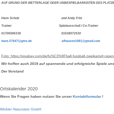
AUF GRUND DER WETTERLAGE ODER UNBESPIELBARKEITEN DES PLATZE
Hans Schulz und Andy Fritz
Trainer Spielausschuß / Co-Trainer
01706586336 01638072530
hans.57647@gmx.de
afhausen1981@gmail.com
Foto: https://pixabay.com/de/fu%C3%9Fball-fussball-zweikampf-rase
Wir hoffen
auch 2019
auf spannende und erfolgreiche Spiele un
Der Vorstand
Ortskalender 2020
Wenn Sie Fragen haben nutzen Sie unser
Kontaktformular
!
Winkler-Naturstein GmbH