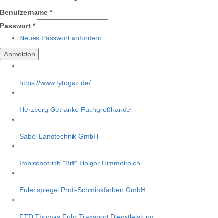
Benutzername
*
Passwort
*
Neues Passwort anfordern
https://www.tytogaz.de/
Herzberg Getränke Fachgroßhandel
Sabel Landtechnik GmbH
Imbissbetrieb "Biff" Holger Himmelreich
Eulenspiegel Profi-Schminkfarben GmbH
FTD Thomas Fuhr Transport Dienstleistung