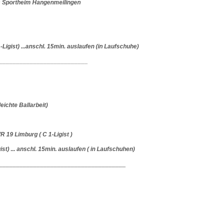
 im Sportheim Hangenmeilingen
ist) ...anschl. 15min. auslaufen (in Laufschuhe)
__________________________
leichte Ballarbeit)
19 Limburg ( C 1-Ligist )
) ... anschl. 15min. auslaufen ( in Laufschuhen)
_____________________________________