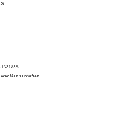
S!
n-1331838/
serer Mannschaften.