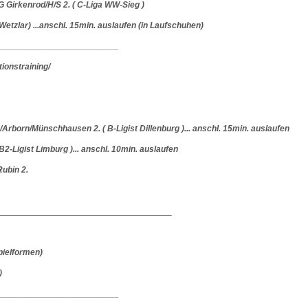
Girkenrod/H/S 2. ( C-Liga WW-Sieg )
zlar) ...anschl. 15min. auslaufen (in Laufschuhen)
_________________________
ionstraining/
orn/Münschhausen 2. ( B-Ligist Dillenburg )... anschl. 15min. auslaufen
-Ligist Limburg )... anschl. 10min. auslaufen
ubin 2.
____________________________________
pielformen)
)
_________________________