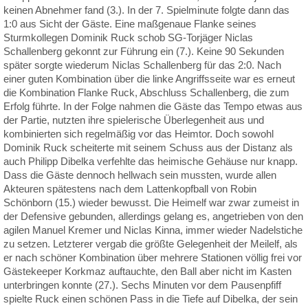
keinen Abnehmer fand (3.). In der 7. Spielminute folgte dann das
1:0 aus Sicht der Gäste. Eine maßgenaue Flanke seines
Sturmkollegen Dominik Ruck schob SG-Torjäger Niclas
Schallenberg gekonnt zur Führung ein (7.). Keine 90 Sekunden
später sorgte wiederum Niclas Schallenberg für das 2:0. Nach
einer guten Kombination über die linke Angriffsseite war es erneut
die Kombination Flanke Ruck, Abschluss Schallenberg, die zum
Erfolg führte. In der Folge nahmen die Gäste das Tempo etwas aus
der Partie, nutzten ihre spielerische Überlegenheit aus und
kombinierten sich regelmäßig vor das Heimtor. Doch sowohl
Dominik Ruck scheiterte mit seinem Schuss aus der Distanz als
auch Philipp Dibelka verfehlte das heimische Gehäuse nur knapp.
Dass die Gäste dennoch hellwach sein mussten, wurde allen
Akteuren spätestens nach dem Lattenkopfball von Robin
Schönborn (15.) wieder bewusst. Die Heimelf war zwar zumeist in
der Defensive gebunden, allerdings gelang es, angetrieben von den
agilen Manuel Kremer und Niclas Kinna, immer wieder Nadelstiche
zu setzen. Letzterer vergab die größte Gelegenheit der Meilelf, als
er nach schöner Kombination über mehrere Stationen völlig frei vor
Gästekeeper Korkmaz auftauchte, den Ball aber nicht im Kasten
unterbringen konnte (27.). Sechs Minuten vor dem Pausenpfiff
spielte Ruck einen schönen Pass in die Tiefe auf Dibelka, der sein