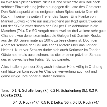
im zweiten Spielabschnitt. Niclas Kinna schlenzte den Ball nach
schöner Einzelleistung jedoch nur gegen die Latte des Gästetors.
Den Schlusspunkt eines ereignisreichen Spiels setzte Dominik
Ruck mit seinem zweiten Treffer des Tages. Eine Flanke von
Manuel Ludwig konnte nur unzureichend per Kopf geklärt werden
und der SG-Stürmer drosch den Ball per Direktabnahme in die
Maschen (74.). Die SG vergab noch zwei bis drei weitere sehr gute
Chancen, von denen zumindest die Gelegenheit Dominik Rucks
aus der 80. Spielminute als 100% zu bezeichnen ist. Doch der
Angreifer schoss den Ball aus sechs Metern über das Tor der
Heimelf. Kurz vor Schluss durfte sich auch Korkmaz im Tor der
Gäste nochmals auszeichnen, als dieser einen präzisen Schuss
des eingewechselten Fabian Schuy parierte.
Alles in allem geht der Sieg auch in dieser Höhe völlig in Ordnung
und hätte bei konsequenter Chancenverwertung auch gut und
gerne einige Tore höher ausfallen können.
Tore:
0:1 N. Schallenberg (7.), 0:2 N. Schallenberg (8.), 0:3 P.
Dibelka (39.),
0:4 D. Ruck (47.), 0:5 P. Dibelka (56.), 0:6 D. Ruck (74.)